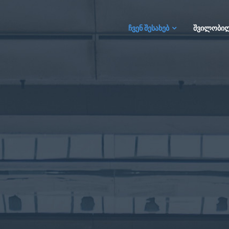
ᲩᲕᲔᲜ ᲨᲔᲡᲐᲮᲔᲑ
ᲨᲕᲘᲚᲝᲑᲘᲚ