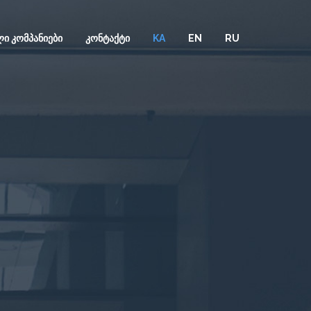
Ი ᲙᲝᲛᲞᲐᲜᲘᲔᲑᲘ
ᲙᲝᲜᲢᲐᲥᲢᲘ
KA
EN
RU