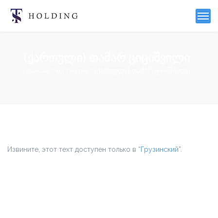
(ქართული) თამარ ციციშვილი
главная
коллектив
(ქართული) თამარ ციციშვილი
Извините, этот техт доступен только в “
Грузинский
”.